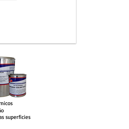
micos
ão
s superficies