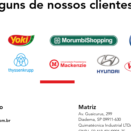
guns de nossos cliente
o
Matriz
Av. Guaicurus, 299
Diadema, SP 09911-630
om.br
Quimatécnica Industrial LT