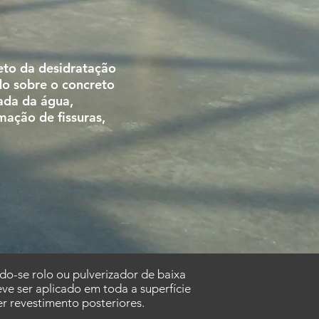
eto da desidratação
do sobre o concreto
ada da água,
ação de fissuras,
do-se rolo ou pulverizador de baixa
ve ser aplicado em toda a superfície
r revestimento posteriores.