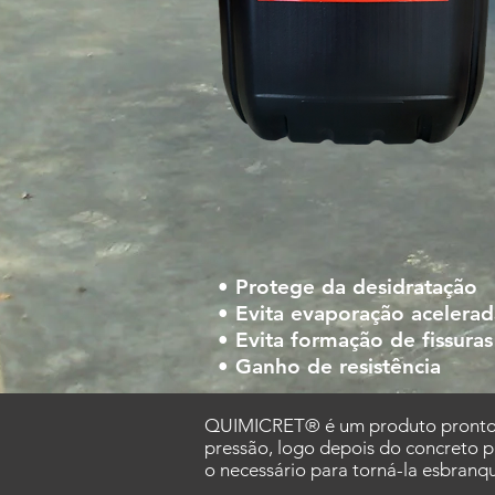
• Protege da
desidratação
• Evita evaporação acelera
• Evita formação de fissuras
• Ganho de resistência
QUIMICRET® é um produto pronto par
pressão, logo depois do concreto p
o necessário para torná-la esbran