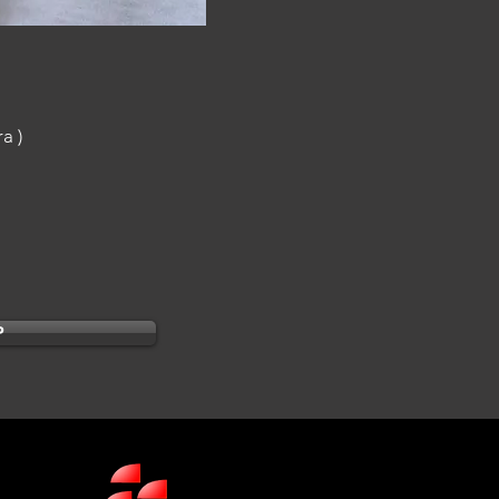
a )
P