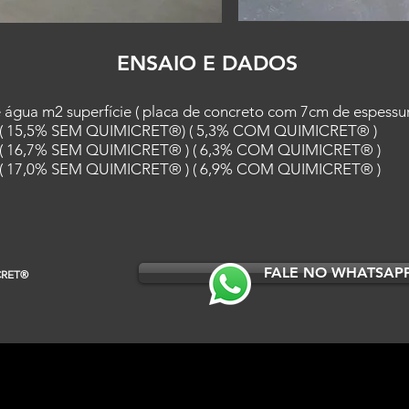
ENSAIO E DADOS
 água m2 superfície ( placa de concreto com 7cm de espessur
 ( 15,5% SEM QUIMICRET®) ( 5,3% COM QUIMICRET® )
 ( 16,7% SEM QUIMICRET® ) ( 6,3% COM QUIMICRET® )
 ( 17,0% SEM QUIMICRET® ) ( 6,9% COM QUIMICRET® )
FALE NO WHATSAP
®
CRET
o
Matriz
Av. Guaicurus, 299