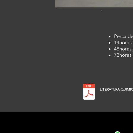
Perca de
14horas
48horas
72horas
LITERATURA QUIMI
Central de Atendiment